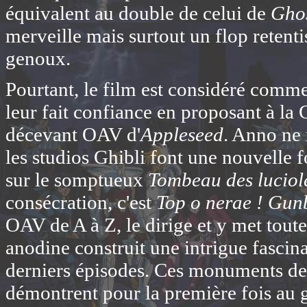
équivalent au double de celui de
Ghos
merveille mais surtout un flop retentis
genoux.
Pourtant, le film est considéré comme
leur fait confiance en proposant à la
décevant OAV d'
Appleseed
. Anno ne 
les studios Ghibli font une nouvelle fo
sur le somptueux
Tombeau des luciol
consécration, c'est
Top o nerae ! Gun
OAV de A à Z, le dirige et y met tou
anodine construit une intrigue fasci
derniers épisodes. Ces monuments de l
démontrent pour la première fois au gr