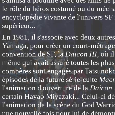
s'amusa à produire avec des amis de p
le rôle du héros costumé ou du mécha
encyclopédie vivante de l'univers SF 
supérieur...
En 1981, il s'associe avec deux autre
Yamaga, pour créer un court-métrage 
convention de SF, la
Daicon III
, où i
même qui avait assuré toutes les phase
compères sont engagés par Tatsunoko
épisodes de la future série-culte
Macr
l'animation d'ouverture de la
Daicon 
certain Hayao Miyazaki... Celui-ci dé
l'animation de la scène du God Warrio
une nouvelle fois pour lui de démontr