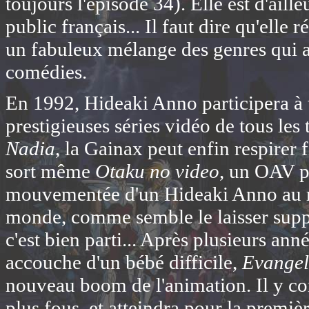
toujours l'épisode 34). Elle est d'ail
public français... Il faut dire qu'elle 
un fabuleux mélange des genres qui at
comédies.
En 1992, Hideaki Anno participera à t
prestigieuses séries vidéo de tous les
Nadia
, la Gainax peut enfin respirer
sort même
Otaku no video
, un OAV p
mouvementée d'un Hideaki Anno au mi
monde, comme semble le laisser suppo
c'est bien parti... Après plusieurs ann
accouche d'un bébé difficile,
Evangel
nouveau boom de l'animation. Il y con
plus fous, et atteindra pour la premiè