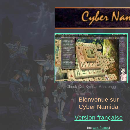
Check Out Kyodai MahJongg
Bienvenue sur
Cyber Namida
Version française
(ou
sans frames
)