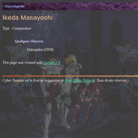
> Encyclopédie
Ikeda Masayoshi
Type :
Compositeur
Quelques Oeuvres
Hakujaden (1958)
This page was created with
Calysto 2.0
Cyber Namida est le fruit de la passion de
René-Gilles Deberdt
. Tous droits réservés.