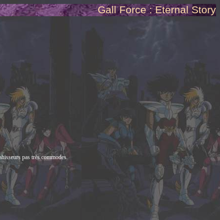
Gall Force : Eternal Story
vahisseurs pas très commodes.