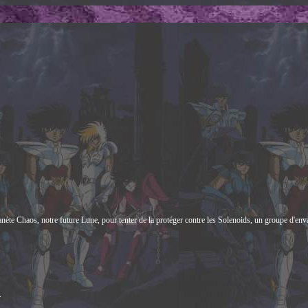
nète Chaos, notre future Lune, pour tenter de la protéger contre les Solenoids, un groupe d'en
.