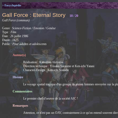
> Encyclopédie
Gall Force : Eternal Story
18 / 20
Gall Force (commun)
Genre :
Science-Fiction / Emotion / Genèse
Type :
Film
Date :
26 juillet 1986
Durée :
1h25
Public :
Pour adultes et adolescents
Auteur(s)
Réalisation : Katsuhito Akiyama
Direction technique : Yûsaku Saotome et Ken-ichi Yatani
Character-Design : Ken-ichi Sonoda
Histoire
Le voyage spatial tragique d'un groupe de jeunes femmes envoyées sur la pla
Commentaires
Le premier chef-d'oeuvre de la société AIC !
Remarques
Attention, ce n'est pas un OAV, contrairement à ce qu'on entend souvent dire