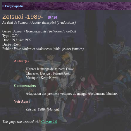
> Encyclopédie
Zetsuai -1989-
19 / 20
Au delà de l'amour / Amour désespéré (Traductions)
Genre :
Amour / Homosexualité / Réflexion / Football
Type :
OAV
Date :
29 juillet 1992
Durée :
45mn
Public :
Pour adultes et adolescents (cible: jeunes femmes)
Auteur(s)
D'après le manga de Minami Ozaki
Character-Design : Tetsurô Aoki
Musique : Kenji Kawai
Commentaires
Adaptation des premiers volumes du manga. Absolument fabuleux !
Voir Aussi
Zetsuai -1989-
(Manga)
This page was created with
Calysto 2.0