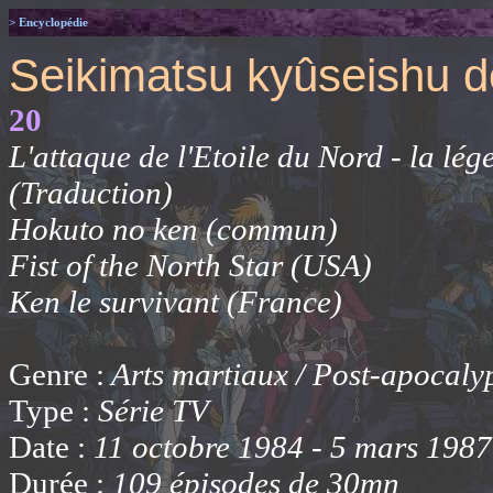
> Encyclopédie
Seikimatsu kyûseishu 
20
L'attaque de l'Etoile du Nord - la lé
(Traduction)
Hokuto no ken (commun)
Fist of the North Star (USA)
Ken le survivant (France)
Genre :
Arts martiaux / Post-apocaly
Type :
Série TV
Date :
11 octobre 1984 - 5 mars 1987
Durée :
109 épisodes de 30mn