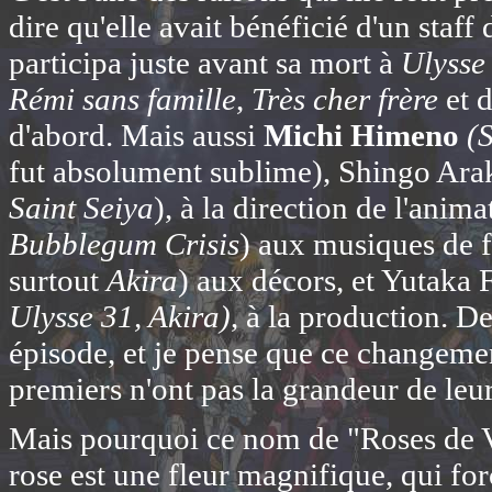
dire qu'elle avait bénéficié d'un sta
participa juste avant sa mort à
Ulysse
Rémi sans famille
,
Très cher frère
et d
d'abord. Mais aussi
Michi Himeno
(
fut absolument sublime), Shingo Ara
Saint Seiya
), à la direction de l'anim
Bubblegum Crisis
) aux musiques de 
surtout
Akira
) aux décors, et Yutaka 
Ulysse 31, Akira)
, à la production. D
épisode, et je pense que ce changemen
premiers n'ont pas la grandeur de leur
Mais pourquoi ce nom de "Roses de Ve
rose est une fleur magnifique, qui for