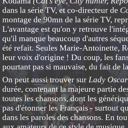
Kodama
(Cat's eye, City hunter, Repo
dans la série TV, et co-directeur de
C
montage de 90mn de la série TV, repren
L'avantage est qu'on y retrouve l'inté
qu'il manque beaucoup d'autres séquen
été refait. Seules Marie-Antoinette, 
leur voix d'origine ! Du coup, les fan
pourtant pas si mauvaise, du fait de la
On peut aussi trouver sur
Lady Oscar
durée, contenant la majeure partie de
toutes les chansons, dont les génériq
pas d'étonner les Français - surtout 
dans les paroles des chansons. En tout 
aux amateurs de ce style de musique. 