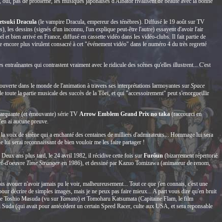
 oui, pas de problème, les musiques japonaises d'Albator rivalisent de beauté avec la bonne
etsuki Dracula
(le vampire Dracula, empereur des ténèbres). Diffusé le 19 août sur TV
, les dessins (signés d'un inconnu, l'un explique peut-être l'autre) essayent d'avoir l'air
el et bien arrivé en France, diffusé en cassette vidéo dans les vidéo-clubs. Il fait partie de
ge encore plus virulent consacré à cet "événement vidéo" dans le numéro 4 du très regretté
entraînantes qui contrastent vraiment avec le ridicule des scènes qu'elles illustrent... C'est
uverte dans le monde de l'animation à travers ses interprétations larmoyantes sur
Space
de toute la partie musicale des succès de la Tôei, et qui "accessoirement" peut s'enorgueillir
marquante (et émouvante) série TV
Arrow Emblem Grand Prix no taka
(raccourci en
n'en ai aucune preuve.
, la voix de sirène qui a enchanté des centaines de milliers d'admirateurs... Hommage lui sera
e lui serai reconnaissant de bien vouloir me les faire partager !
 Deux ans plus tard, le 24 avril 1982, il récidive cette fois sur
Furôun
(bizarrement répertorié
hef-d'oeuvre
Time Stranger
en 1986), et dessiné par Kazuo Tomizawa (animateur de renom,
is avouer n'avoir jamais pu le voir, malheureusement... Tout ce que j'en connais, c'est une
our décrire de simples images, mais je ne peux pas faire mieux... A part vous dire qu'en bruit
t de Toshio Masuda (vu sur
Yamato
) et Tomoharu Katsumata (Capitaine Flam, le film
mi Suda (qui avait pour antécédent un certain Speed Racer, culte aux USA, et sera reponsable