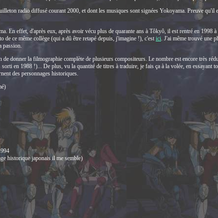
uilleton radio diffusé courant 2000, et dont les musiques sont signées Yokoyama. Preuve qu'il e
a. En effet, d'après eux, après avoir vécu plus de quarante ans à Tôkyô, il est rentré en 1998 à 
o de ce même collège (qui a dû être retapé depuis, j'imagine !), c'est
ici
. J'ai même trouvé une p
a passion.
sion de donner la filmographie complète de plusieurs compositeurs. Le nombre est encore très réduit
ti en 1988 !)... De plus, vu la quantité de titres à traduire, je fais ça à la volée, en essayant tou
rnent des personnages historiques.
mé)
1994
e historique japonais il me semble)