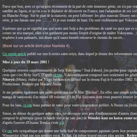
Parce que bon, avec ce qu'on a eu récemment de la part de cette immense génie, on n'a pas vrai
satellite au Japon, et qu'on a eu le déplaisir de découvrir en France, tant l'adaptation de ses scén
ou Blanche-Neige. Sur le plan de la niaiserie, on peut l'affirmer: les plus mauvais Disney on
série, je me faisais une joie............ Et je suis tombé de haut. On sent visiblement que Yoko
Espérons que ça ne signifie pas que notre ami Seiji a des problèmes de santé ou quoi que ce so
contes
ne m'a marqué, elles n'en gardaient pas moins l'esprit d'origine de maître Yokoyama... 
trophées à son palmarès, nul doute qu'il saura bientôt retrouver le chemin du succès...
(Basé sur un article écrit pour Namida 4)
Un rapide article
publié sur nzn.fr.series.saint-seiya, dans lequel je donne des information
Mise à jour du 19 mars 2001 !
Quelques oeuvres supplémentaires de Seiji Yokoyama ! Tout d'abord, j'en profite pour signaler
crois que c'est
Ricky Star
). D'après
ce site
, Yokoyama aurait composé non seulement les géné
Nitoryû
(84mn), réalisé par Yûgo Serikawa et diffusé sur le réseau Fuji le 6 octobre 1982. En
Productions. Réalisée par Masami Annai.
Je me permets également une petite correction sur le film "Fûrôun". En effet, une simple reche
manga de samouraïs d'au moins 68 volumes (!) de Jôji Akiyama dont vous pourrez trouver l
Pour les fans,
ce site
vous permet de voter pour votre compositeur préféré. A l'heure où j'écris
Sinon, au détour de quelques autres sites, on découvre avec peu d'enthousiasme d'autres cha
composé le générique (pour la bande son je ne sais pas) de
Wonder-kun no hatsu-yume uc
d'après l'oeuvre d'Osamu Tezuka. (voir
ici
)
Ce
site
très sympathique qui donne une belle liste de compositeurs japonais (avec leur pronon
Winspector n'était pas son premier essai. En fait, j'ai même trouvé encore plus ancien :
Kyôry