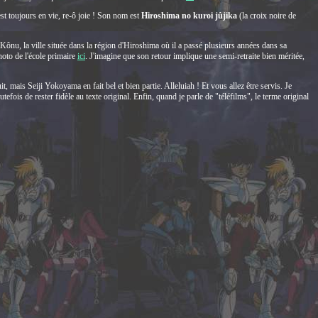
st toujours en vie, re-ô joie ! Son nom est
Hiroshima no kuroi jûjika
(la croix noire de
Kônu, la ville située dans la région d'Hiroshima où il a passé plusieurs années dans sa
hoto de l'école primaire
ici
. J'imagine que son retour implique une semi-retraite bien méritée,
, mais Seiji Yokoyama en fait bel et bien partie. Alleluiah ! Et vous allez être servis. Je
tefois de rester fidèle au texte original. Enfin, quand je parle de "téléfilms", le terme original