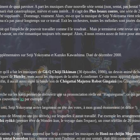
ment de quoi pavoiser. A part les musiques d'une nouvelle série sentai (non, sentai, pas hentai 
arii était catastrophique, mièvre et sans intérêt... Il s'agit des
Plus beaux contes
, une série de 
t été supplantés... Dommage, vraiment. Alors, est-ce que la musique de Seiji Yokoyama vient rel
yama n'a pas passé longtemps sur ce travail. Exit les orchestres, toutes les mélodies sont jouées d
it qui l'empêche de pouvoir travailler comme il le voudrait... Mais je terminerai cette revue su
A savoir, un côté romantique toujours très marqué. Alors, il nous restera assez de force pour at
s supplémentaires sur Seiji Yokoyama et Kazuko Kawashima. Daté de décembre 2000.
 qu'il a fait les musiques de
Gô-Q Chôji Ikkiman
(36 épisodes, 1986), un dessin animé de baseb
riques de
Hutchy
, mais aussi les musiques de la série. A confirmer. Ce site nous apprend égale
fin, il aurait aussi signé la bande son de
Chôgattai Majutsu Robot Gingaizâ
(ou Ginguiser),
rche sur les kanji permet de découvrir que sa prononciation réelle est "Haguregumo", ce qui justi
es couvertures
ici
par exemple.
 ceci, Seiji Yokoyama arrive largement en tête des votes, à mon grand étonnement (et délice !).
nsons de
Minna no uta
(ou dérivés) sur lesquelles il aurait travaillé. Par exemple les arrangemen
hû ryôkô
(premier rêve de Wonder-kun, le voyage dans l'espace), un court téléfilm de 20 minute
ciation, ô joie !) nous apprend que Seiji a composé les musiques de
Honô no chôjin Megalo
û sentai Koseidon
(qui, comme son nom l'indique, est un pur sentai), était déjà composé par S