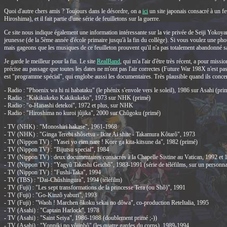
Quoi d'autre chers amis ? Toujours dans le désordre, on a
ici
un site japonais consacré à un fe
Hiroshima), et il fait partie d'une série de feuilletons sur la guerre.
Ce site nous indique également une information intéressante sur la vie privée de Seiji Yokoyam
jeunesse (de la 5ème année d'école primaire jusqu'à la fin du collège). Si vous voulez une phot
mais gageons que les musiques de ce feuilleton prouvent qu'il n'a pas totalement abandonné s
Je garde le meilleur pour la fin. Le site
RealBand
, qui m'a l'air d'être très récent, a pour mis
précise au passage que toutes les dates ne m'ont pas l'air correctes (Future War 198X n'est pas sor
est "programme spécial", qui englobe aussi les documentaires. Très plausible quand ils conce
- Radio : "Phoenix wa hi ni habataku" (le phénix s'envole vers le soleil), 1986 sur Asahi (pri
- Radio : "Kakikukeko Kakikukeko", 1973 sur NHK (primé)
- Radio : "o-Hanashi detekoi", 1972 et plus, sur NHK
- Radio : "Hiroshima no kuroi jûjika", 2000 sur Chûgoku (primé)
- TV (NHK) : "Monoshiri hakase", 1961-1968
- TV (NHK) : "Ginga Terebi shôsetsu - Ikite Ai shite - Takamura Kôtarô", 1973
- TV (Nippon TV) : "Yasei yo eien nare ! Kore ga kita-kitsune da", 1982 (primé)
- TV (Nippon TV) : "Bijutsu special", 1984
- TV (Nippon TV) : deux documentaires consacrés à la Chapelle Sistine au Vatican, 1992 et 
- TV (Nippon TV) : "Yagyû Takeshi Geichô", 1983-1991 (série de téléfilms, sur un personnag
- TV (Nippon TV) : "Fushi-Taka", 1994
- TV (TBS) : "Dai-Chûshingura", 1994 (téléfilm)
- TV (Fuji) : "Les sept transformations de la princesse Tera (ou Shô)", 1991
- TV (Fuji) : "Go-Kinzô yaburi", 1993
- TV (Fuji) : "Waoh ! Marchen ôkoku sekai no dôwa", co-production ReteItalia, 1995
- TV (Asahi) : "Captain Harlock", 1978
- TV (Asahi) : "Saint Seiya", 1986-1988 (doublement primé ;-))
- TV (Asahi) : "Yonpiki no yôjinbô" (les quatre gardes du corps), 1989-1994