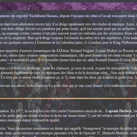
ment du regretté Yoshifumi Hatano, depuis l'époque où celui-ci l'avait rencontré dans le 
rien dans mon admiration envers lui), il se dirige rapidement vers des études de musique. Ainsi
oit donc obligé d'écrire ses partitions par petits bouts, qu'il fait ensuite jouer par un orchestre. 
, un avantage certain: comme il fait plus souvent jouer ses mélodies par des orchestres d'une cinqu
iment de la simplicité. Bien qu'il dirige toujours l'orchestre lui-même lors des répétitions, il est i
si sur quelques oeuvres à l'extérieur de la Columbia (ainsi,
G-Gundam
pour le King Philharmon
ssez inspirées d'auteurs romantiques du XIXème: Richard Wagner, Gustav Malher ou Rossini entre
(eh oui, même dans certaines compositions romantiques, elle peut donner un très beau résultat !) o
aponaise - et modeste en plus. Il se considère moins bon que ses amis Kentarô Haneda (Cobra, Ma
 Hatano s'est écrié sur le champ: "pour les chansons, je veux du rock, et pour les musiques du Y
 demande également de faire les musiques des films et de la deuxième série... Son style évolue to
 Ce n'est pas la même chose (comment ça, si ?), mais dans les deux cas il atteint la perfection. Ah
couvrant ses autres chefs-d'oeuvre. La petite liste que je vais vous donner n'est malheureusement 
ation. En 1977, la société lui a en effet confié l'orientation musicale de...
Captain Harlock
, b
 les petits garçons avides d'action et de tac-tac boum-boum ?), ont été refaites entièrement par 
taines musiques étaient vraiment de qualité.
a série. Vous découvrirez notamment un thème qui rappelle "étrangement" la musique du début d
te, mais qu'on retrouve une musique japonaise à la fin de l'épisode 37,
Mukashi Mukashi
, réin