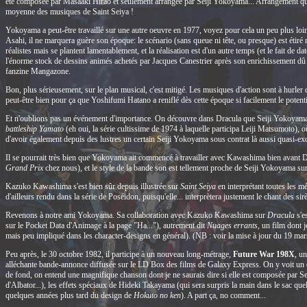
été composée par Masaaki Hirao et seulement arrangée par Seiji Yokoyama... Arrangement qui a 
moyenne des musiques de Saint Seiya !
Yokoyama a peut-être travaillé sur une autre oeuvre en 1977, voyez pour cela un peu plus loin.
Asahi, il ne marquera guère son époque: le scénario (sans queue ni tête, ou presque) est étiré m
réalistes mais se plantent lamentablement, et la réalisation est d'un autre temps (et le fait de da
l'énorme stock de dessins animés achetés par Jacques Canestrier après son enrichissement dû à 
fanzine Mangazone.
Bon, plus sérieusement, sur le plan musical, c'est mitigé. Les musiques d'action sont à hurler de
peut-être bien pour ça que Yoshifumi Hatano a reniflé dès cette époque si facilement le poten
Et n'oublions pas un événement d'importance. On découvre dans Dracula que Seiji Yokoyama tra
battleship Yamato
(eh oui, la série cultissime de 1974 à laquelle participa Leiji Matsumoto), où
d'avoir également depuis des lustres un certain Seiji Yokoyama sous contrat là aussi quasi-exc
Il se pourrait très bien que Yokoyama ait commencé à travailler avec Kawashima bien avant 
Grand Prix
chez nous), et le style de la bande son est tellement proche de Seiji Yokoyama sur l
Kazuko Kawashima s'est bien sûr depuis illustrée sur
Saint Seiya
en interprétant toutes les m
d'ailleurs rendu dans la série de Poséidon, puisqu'elle... interprètera justement le chant des s
Revenons à notre ami Yokoyama. Sa collaboration avec Kazuko Kawashima sur
Dracula
s'es
sur le Pocket Data d'Animage à la page "Ha..."), autrement dit
Nuages errants
, un film dont 
mais peu impliqué dans les character-designs en général). (NB : voir la mise à jour du 19 mars 
Peu après, le 30 octobre 1982, il participe à un nouveau long-métrage,
Future War 198X
, u
alléchante bande-annonce diffusée sur le LD Box des films de Galaxy Express. On y voit un conf
de fond, on entend une magnifique chanson dont je ne saurais dire si elle est composée par S
d'Albator...), les effets spéciaux de Hideki Takayama (qui sera surpris la main dans le sac que
quelques années plus tard du design de
Hokuto no ken
). A part ça, no comment...