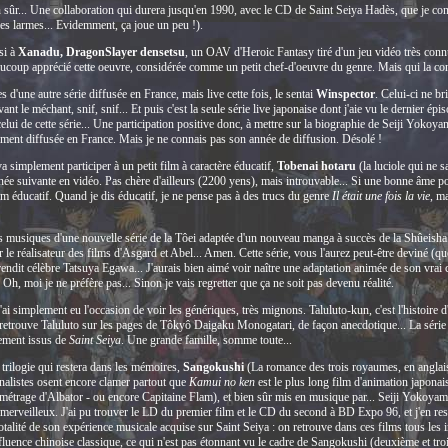
n sûr... Une collaboration qui durera jusqu'en 1990, avec le CD de Saint Seiya Hadès, que je c
des larmes... Evidemment, ça joue un peu !).
si à
Xanadu, DragonSlayer densetsu
, un OAV d'Heroic Fantasy tiré d'un jeu vidéo très connu,
eaucoup apprécié cette oeuvre, considérée comme un petit chef-d'oeuvre du genre. Mais qui la conna
d'une autre série diffusée en France, mais live cette fois, le sentai
Winspector
. Celui-ci ne br
nt le méchant, snif, snif... Et puis c'est la seule série live japonaise dont j'aie vu le dernier é
celui de cette série... Une participation positive donc, à mettre sur la biographie de Seiji Yokoy
ement diffusée en France. Mais je ne connais pas son année de diffusion. Désolé !
simplement participer à un petit film à caractère éducatif,
Tobenai hotaru
(la luciole qui ne s
l'année suivante en vidéo. Pas chère d'ailleurs (2200 yens), mais introuvable... Si une bonne âme 
ilm éducatif. Quand je dis éducatif, je ne pense pas à des trucs du genre
Il était une fois la vie
, m
usiques d'une nouvelle série de la Tôei adaptée d'un nouveau manga à succès de la Shûeisha. I
r le réalisateur des films d'Asgard et Abel... Amen. Cette série, vous l'aurez peut-être deviné (q
dit célèbre Tatsuya Egawa... J'aurais bien aimé voir naître une adaptation animée de son vra
h, moi je ne préfère pas... Sinon je vais regretter que ça ne soit pas devenu réalité.
J'ai simplement eu l'occasion de voir les génériques, très mignons. Taluluto-kun, c'est l'histoire d'
On retrouve Taluluto sur les pages de Tôkyô Daigaku Monogatari, de façon anecdotique... La série
lement issus de
Saint Seiya
. Une grande famille, somme toute...
 trilogie qui restera dans les mémoires,
Sangokushi
(La romance des trois royaumes, en anglais)
nalistes osent encore clamer partout que
Kamui no ken
est le plus long film d'animation japonais
-métrage d'Albator - ou encore Capitaine Flam), et bien sûr mis en musique par... Seiji Yokoyam
st merveilleux. J'ai pu trouver le LD du premier film et le CD du second à BD Expo 96, et j'en 
totalité de son expérience musicale acquise sur Saint Seiya : on retrouve dans ces films tous les
luence chinoise classique, ce qui n'est pas étonnant vu le cadre de Sangokushi (deuxième et troi