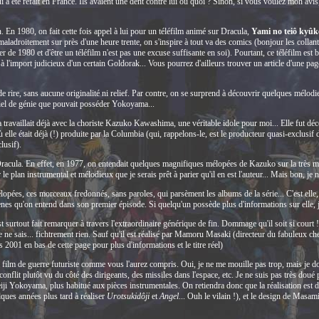
été refait en France. Ils avaient une dent contre lui ou quoi ? Sinon, si vous voulez mon avis,
 En 1980, on fait cette fois appel à lui pour un téléfilm animé sur Dracula,
Yami no teiô kyûk
aladroitement sur près d'une heure trente, on s'inspire à tout va des comics (bonjour les collants)
ter de 1980 et d'être un téléfilm n'est pas une excuse suffisante en soi). Pourtant, ce téléfilm est b
l'import judicieux d'un certain Goldorak... Vous pourrez d'ailleurs trouver un article d'une pa
 rire, sans aucune originalité ni relief. Par contre, on se surprend à découvrir quelques mélodies 
tiel de génie que pouvait posséder Yokoyama...
vaillait déjà avec la choriste Kazuko Kawashima, une véritable idole pour moi... Elle fut déco
 elle était déjà (!) produite par la Columbia (qui, rappelons-le, est le producteur quasi-exclusif 
lusif).
Dracula. En effet, en 1977, on entendait quelques magnifiques mélopées de Kazuko sur la très 
e plan instrumental et mélodieux que je serais prêt à parier qu'il en est l'auteur... Mais bon, je 
élopées, ces morceaux fredonnés, sans paroles, qui parsèment les albums de la série... C'est elle
irènes qu'on entend dans son premier épisode. Si quelqu'un possède plus d'informations sur elle, j
t surtout fait remarquer à travers l'extraordinaire générique de fin. Dommage qu'il soit si court !
je ne sais... fichtrement rien. Sauf qu'il est réalisé par Mamoru Masaki (directeur du fabuleux c
2001 en bas de cette page pour plus d'informations et le titre réel)
n film de guerre futuriste comme vous l'aurez compris. Oui, je ne me mouille pas trop, mais je do
lit plutôt vu du côté des dirigeants, des missiles dans l'espace, etc. Je ne suis pas très doué p
eiji Yokoyama, plus habitué aux pièces instrumentales. On retiendra donc que la réalisation es
lques années plus tard à réaliser
Urotsukidôji
et
Angel
... Ouh le vilain !), et le design de Masa