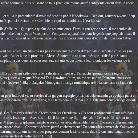
onsidère comme le plus puissant de tous (bien que moins ancré sentimentalement dans le coeur
 et qui a la particularité d'avoir été produit par la Kadokawa... Ben oui, souvenez-vous: Seiji
ît, par ici ? Personne ? C'est bien ce qui me semblait... C'est injuste.
ille d'ailleurs... Que par la qualité de ses musiques. Dans la catégorie sentai, il me semble de
pisode... Bref, au sujet de Winspector, Yokoyama apparaît bien sur le générique jaopnais, mais il
ama. Car qui oserait remettre en cause les très efficaces musiques d'action de Poséidon ! Avant
avait pas voler), un film qui n'a pas véritablement connu d'exploitation sérieuse en salles (au
pouvait m'aider à me la procurer... Merci. A noter que ce court-métrage, réalisé par Susumu
ais plutôt à des oeuvres adressées aux enfants et destinées à leur inculquer les valeurs de la
l retrouve sur cette oeuvre le réalisateur Shigeyasu Yamauchi (promu ici au rang de
uoique), n'est autre que
Magical Taluluto-kun
(hum, on est censé dire Taluroute, mais c'est
i chef-d'oeuvre (Tôkyô Daigaku Monogatari, manga romantique très réaliste dans sa façon de
un petit lutin qui vit au service d'un garçon espiègle (ohlà, j'ai déjà entendu ça quelque part) et
 animée durera près de deux ans, et se terminera le 10 mai 1992. Elle aura bénéficié également
. Ces films très difficiles d'accès pour les Occidentaux (ils sont profondément intégrés dans
 de tous les temps... Avec ses 2h15, il fait presque figure de nain ! Ces trois films sont tous
a. Malgré un graphisme réaliste assez contestable, ils semblent avoir intéressé suffisamment
reste encore ébahi... Comment décrire pareil enchantement ? De toutes les oeuvres de Yokoyama
 instruments qui ont fait évoluer progressivement la série-culte, des violons aux mandolines, en
sième siècles de notre ère en Chine).