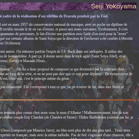
Seiji Yokoyama
cadre de la réalisation d'un téléfilm de Dracula produit par la Tôei.
, il sort en mars 1957 du conservatoire national de musique, avec en poche un diplôme de
Il rectifie ensuite le tir en cas d'erreur, et passe aux notes suivantes. Evidemment, il s'est
antaine de personnes, le fait d'écrire une partition avec l'aide d'un seul pour la "tester"
ndiqué sur certains albums de Saint Seiya que la direction de l'orchestre a été confiée à Hiroshi
ic Orchestra).
 autres. On retrouve parfois l'esprit de J.S. Bach dans ses mélopées. Il utilise des
u de la mandoline. A part ça, il donne aussi dans le rock agité (Saint Seiya Abel), et se
cross, Genji) et Masaaki Hirao...
okoyama !"... On lui a donc proposé de composer ce qui deviendra par la suite son chef-
ut au long de la série, et on ne peut pas dire que ce soit pour déplaire... De compositeur de
 oui, c'est vrai, c'est le principe même du génie.
pas exhaustive. Elle correspond à tout ce que j'ai pu trouver de lui, dans mes livres et
ien entendu plus connu chez nous sous le nom d'Albator ! Malheureusement, lors de son
le célèbre couple Eric Charden (de Charden et Stone) / Didier Barbelivien (surtout par lui, je
e
Ghost
(composée par Maurice Jarre), un film sorti plus de dix ans plus tard... Tiens tiens.
terprétée en français, mais avec la même mélodie. Pas de bol: s'agissant d'une chanson, elle a