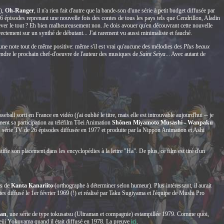
!),
Oh-Ranger
, il n'a rien fait d'autre que la bande-son d'une série à petit budget diffusée par
26 épisodes reprenant une nouvelle fois des contes de tous les pays tels que Cendrillon, Aladin
ever le tout ? Eh bien malheureusement non. Je dois avouer qu'en découvrant cette nouvelle
irectement sur un synthé de débutant... J'ai rarement vu aussi minimaliste et fauché.
r une note tout de même positive: même s'il est vrai qu'aucune des mélodies des
Plus beaux
tendre le prochain chef-d'oeuvre de l'auteur des musiques de
Saint Seiya
... Avec autant de
all sorti en France en vidéo (j'ai oublié le titre, mais elle est introuvable aujourd'hui -- je
ment sa participation au téléfilm Tôei Animation
Shônen Miyamoto Musashi - Wanpaku
 série TV de 26 épisodes diffusée en 1977 et produite par la Nippon Animation et Ashi
fie son placement dans les encyclopédies à la lettre "Ha". De plus, ce film est tiré d'un
ts de
Kanta Kanariito
(orthographe à déterminer selon humeur). Plus intéressant, il aurait
s diffusé le 1er février 1969 (!) et réalisé par Taku Sugiyama et l'équipe de Mushi Pro
man
, une série de type tokusatsu (Ultraman et compagnie) estampillée 1979. Comme quoi,
eiji Yokoyama quand il était diffusé en 1978. La preuve
ici
.