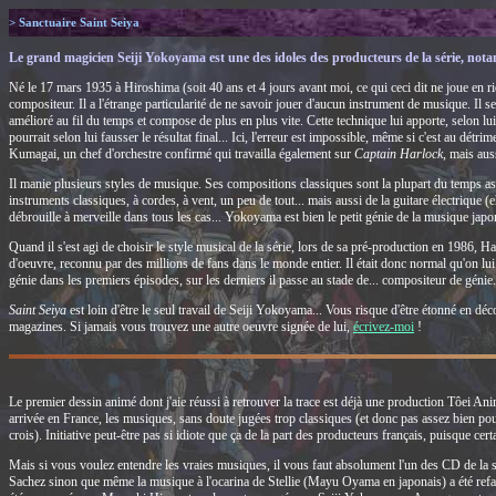
> Sanctuaire Saint Seiya
Le grand magicien Seiji Yokoyama est une des idoles des producteurs de la série, notam
Né le 17 mars 1935 à Hiroshima (soit 40 ans et 4 jours avant moi, ce qui ceci dit ne joue en 
compositeur. Il a l'étrange particularité de ne savoir jouer d'aucun instrument de musique. Il se v
amélioré au fil du temps et compose de plus en plus vite. Cette technique lui apporte, selon lui
pourrait selon lui fausser le résultat final... Ici, l'erreur est impossible, même si c'est au détr
Kumagai, un chef d'orchestre confirmé qui travailla également sur
Captain Harlock
, mais aus
Il manie plusieurs styles de musique. Ses compositions classiques sont la plupart du temps a
instruments classiques, à cordes, à vent, un peu de tout... mais aussi de la guitare électrique 
débrouille à merveille dans tous les cas... Yokoyama est bien le petit génie de la musique j
Quand il s'est agi de choisir le style musical de la série, lors de sa pré-production en 1986,
d'oeuvre, reconnu par des millions de fans dans le monde entier. Il était donc normal qu'on lui
génie dans les premiers épisodes, sur les derniers il passe au stade de... compositeur de génie.
Saint Seiya
est loin d'être le seul travail de Seiji Yokoyama... Vous risque d'être étonné en dé
magazines. Si jamais vous trouvez une autre oeuvre signée de lui,
écrivez-moi
!
Le premier dessin animé dont j'aie réussi à retrouver la trace est déjà une production Tôei Anim
arrivée en France, les musiques, sans doute jugées trop classiques (et donc pas assez bien pour
crois). Initiative peut-être pas si idiote que ça de la part des producteurs français, puisque cer
Mais si vous voulez entendre les vraies musiques, il vous faut absolument l'un des CD de l
Sachez sinon que même la musique à l'ocarina de Stellie (Mayu Oyama en japonais) a été refai