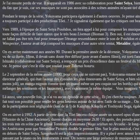
Je l'ai ensuite perdu de vue. Il réapparaît en 1986 avec sa collaboration pour
Saint Seiya
, bie
du fan que je suis, car ses musiques ne sont pas associées à des scènes animées m'ayant tiré 
Pendant le temps de la série, Yokoyama participera également à d'autres oeuvres. Je pense ain
a toujours participé à des productions Tôei...! Je signalerai également que les critiques ont b
Vers 1989, à l'époque de Saint Seiya Poséidon, on fera appel à lui pour composer les musiques 
toute façon difficile de faire mieux que le très beau
Liveman
(Bioman 3). Ben oui, il est émouva
ne fallait pas être très futé pour remarquer l'étrange ressemblance entre le son de Poséidon et 
Winspector
, l'auteur avait déjà composé les musiques d'une autre série sentai,
Metalder
, égal
On en arrive maintenant aux années 90. Durant la première année de la décennie, Yokoyama va 
vu de sa durée, 18mn, il devait sans doute être diffusé juste avant d'autres films), est sorti 
Ishizaki (collaborateur sur Saint Seiya), a remporté un prix d'excellence dans un festival du f
vie. Je pense que c'est le rôle que voulait jouer
Tobenai hotaru
.
Le 2 septembre de la même année (1990, pour ceux qui ne suivent pas), Yokoyama entame les m
directeur général), qui était l'auteur des épisodes les plus émouvants de Saint Seiya, et bien sû
moins joli), un manga mignon comme tout (et quand même un peu coquin sur les bords) qui ren
mélanger les sentiments et les fantasmes), avec exactement la même équipe... Vous imaginez ? O
Là aussi, une nouvelle fois, je n'ai vu aucun épisode de cette série... Et j'en cherche toujours. 
fait tout son possible pour rendre les gens heureux autour de lui avec l'aide de sa magie... 
de la participation non négligeable (loin de là !) de Kazuhito Kikuchi et Yoshiyuki Suga, éga
On en arrive à 1992. A partir de cette date, la Tôei lancera chaque année un nouvel opus d'une
l'Histoire de la Chine Ancienne), durent chacun en moyenne 2h30 ! Et après, des pseudo-jour
les trois mis en scène par le génial Tomoharu Katsumata (
Waga seishun no Arcadia
- le long
les Américains pour que Streamline Pictures double le premier film. Sur le plan musical, c'e
en dehors de Saint Seiya,
Sangokushi
est la plus impressionnante. Il y a placé avec amour la 
passant par le piano ou les instruments à vent. On notera une large présence de musiques à inf