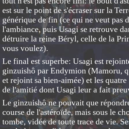
tout n'est pas encore fini: le bout d'as
est sur le point de s'écraser sur la 
générique de fin (ce qui ne veut pas di
l'ambiance, puis Usagi se retrouve da
détruire la reine Béryl, celle de la P
vous voulez).
Le final est superbe: Usagi est rejoi
ginzuishô par Endymion (Mamoru, qui
et rejoint sa bien-aimée) et les quatre 
de l'amitié dont Usagi leur a fait preu
Le ginzuishô ne pouvait que répondre à
course de l'astéroïde, mais sous le ch
tombe, vidée de toute trace de vie. S