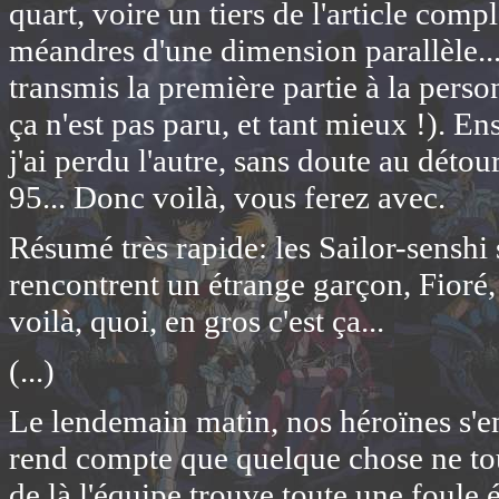
quart, voire un tiers de l'article compl
méandres d'une dimension parallèle... J'
transmis la première partie à la perso
ça n'est pas paru, et tant mieux !). Ensu
j'ai perdu l'autre, sans doute au dét
95... Donc voilà, vous ferez avec.
Résumé très rapide: les Sailor-senshi
rencontrent un étrange garçon, Fioré
voilà, quoi, en gros c'est ça...
(...)
Le lendemain matin, nos héroïnes s'en
rend compte que quelque chose ne tou
de là l'équipe trouve toute une foule