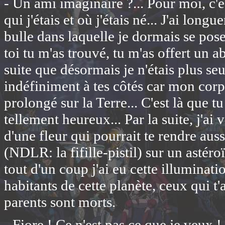
- Un ami imaginaire ?... Pour moi, c'es
qui j'étais et où j'étais né... J'ai lon
bulle dans laquelle je dormais se pose 
toi tu m'as trouvé, tu m'as offert un a
suite que désormais je n'étais plus se
indéfiniment à tes côtés car mon corp
prolongé sur la Terre... C'est là que t
tellement heureux... Par la suite, j'ai
d'une fleur qui pourrait te rendre auss
(NDLR: la fifille-pistil) sur un astéro
tout d'un coup j'ai eu cette illuminatio
habitants de cette planète, ceux qui 
parents sont morts.
- Fiore ! Ce n'est pas ce que je veux ! S